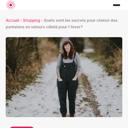
Accueil
›
Shopping
›
Quels sont les secrets pour choisir des
pantalons en velours côtelé pour l'hiver?