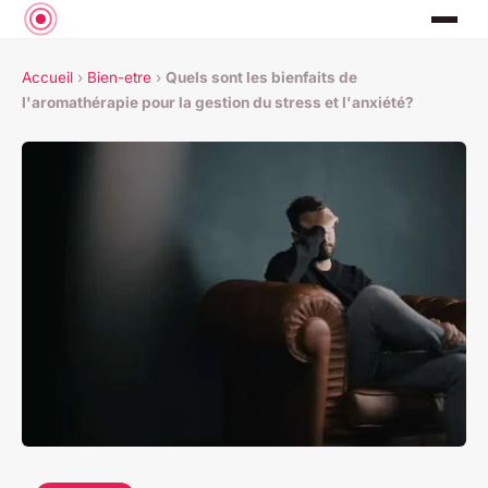
Accueil
›
Bien-etre
›
Quels sont les bienfaits de
l'aromathérapie pour la gestion du stress et l'anxiété?