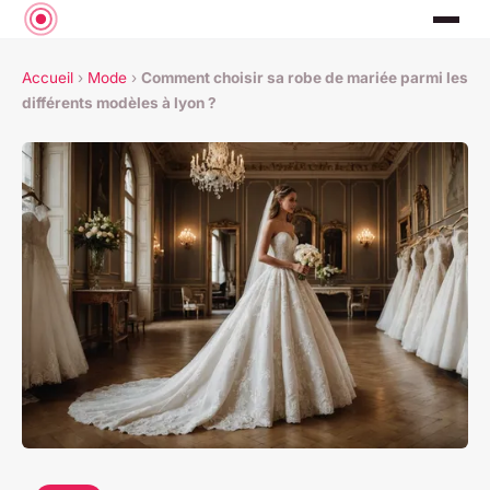
Accueil
›
Mode
›
Comment choisir sa robe de mariée parmi les
différents modèles à lyon ?